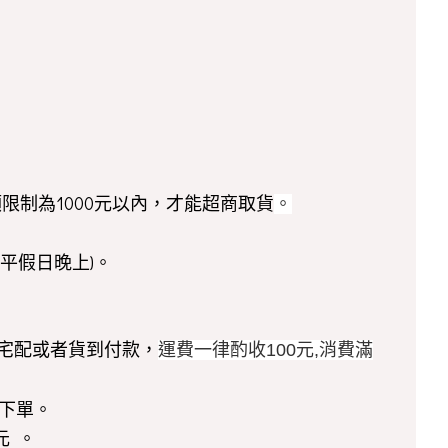
額限制為1000元以內，才能超商取貨
。
平假日晚上)。
！
寄或宅配或者貨到付款，
運費一律酌收100元,消費滿
下單。
元 。