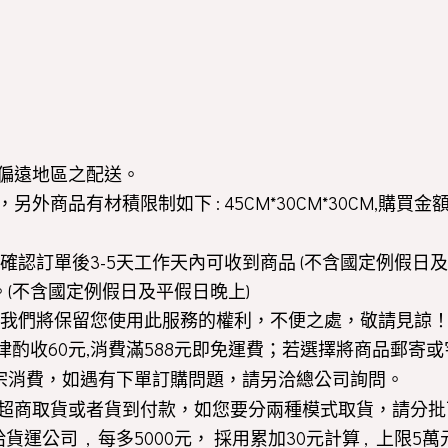
偏遠地區之配送。
商品有材積限制如下 : 45CM*30CM*30CM,購買金
認訂單後3-5天工作天內可收到商品 (不含國定例假日及
。(不含國定例假日及平假日晚上)
我們將保留您使用此服務的權利，不便之處，敬請見諒
費一律酌收60元,消費滿588元即免運費；若選擇將商品郵
宗消費，如遇有下單訂購問題，請另洽總公司詢問。
超商取貨或者貨到付款，如您要分兩種模式取貨，請分批
運公司 , 每多5000元， 採用累加30元計算 , 上限5萬