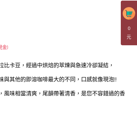
0
元
拉比卡豆，經過中烘焙的萃煉與急速冷卻凝結，
味與其他的即溶咖啡最大的不同，口感就像現泡!!
，風味相當清爽，尾韻帶著清香，是您不容錯過的香