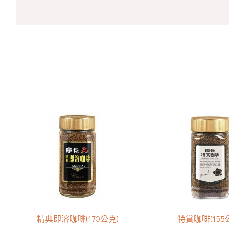
精典即溶咖啡(170公克)
特賞咖啡(155