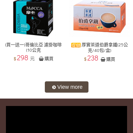
(買一送一)哥倫比亞 濾掛咖啡
厚實茶道伯爵拿鐵(25公
(10公克
克/40包/盒)
298
238
元
$
購買
$
購買