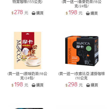
特賞咖啡(155公克)
(買一送一)香麥奶茶(18公
克/24包/
278
198
元
$
元
購買
$
購買
(買一送一)原味奶茶(18公
(買一送一)衣索比亞 濾掛咖啡
克/24包/
(10公克
198
298
元
元
$
$
購買
購買