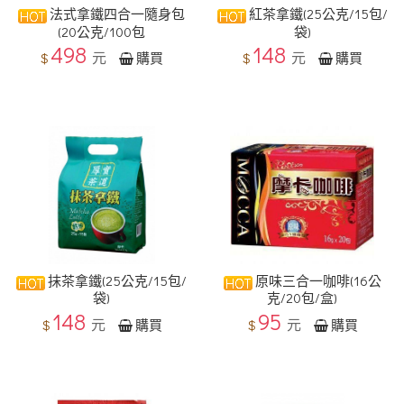
法式拿鐵四合一隨身包
紅茶拿鐵(25公克/15包/
(20公克/100包
袋)
498
148
元
元
$
$
購買
購買
抹茶拿鐵(25公克/15包/
原味三合一咖啡(16公
袋)
克/20包/盒)
148
95
元
元
$
$
購買
購買