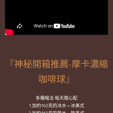
『神秘開箱推薦-摩卡濃縮
咖啡球』
多種喝法 每天隨心配
1.加約160克的冰水 = 冰美式