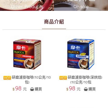
Other Products
On sale
商品介紹
研磨濾掛咖啡(10公克/10
研磨濾掛咖啡(深烘焙)
包)
(10公克/10包
98
98
元
元
$
$
購買
購買