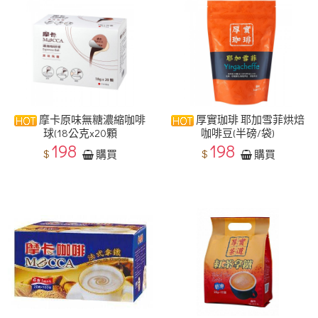
摩卡原味無糖濃縮咖啡
厚實珈琲 耶加雪菲烘焙
球(18公克x20顆
咖啡豆(半磅/袋)
198
198
$
$
購買
購買