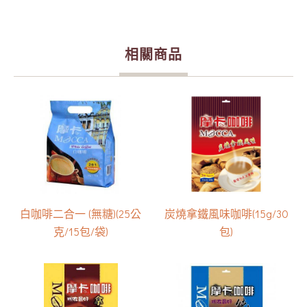
相關商品
白咖啡二合一 (無糖)(25公
炭燒拿鐵風味咖啡(15g/30
克/15包/袋)
包)