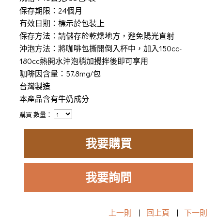
保存期限：24個月
有效日期：標示於包裝上
保存方法：請儲存於乾燥地方，避免陽光直射
沖泡方法：將咖啡包撕開倒入杯中，加入150cc-
180cc熱開水沖泡稍加攪拌後即可享用
咖啡因含量：57.8mg/包
台灣製造
本產品含有牛奶成分
購買 數量：
我要購買
我要詢問
上一則
|
回上頁
|
下一則