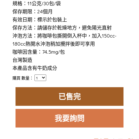
規格：11公克/30包/袋
保存期限：24個月
有效日期：標示於包裝上
保存方法：請儲存於乾燥地方，避免陽光直射
沖泡方法：將咖啡包撕開倒入杯中，加入150cc-
180cc熱開水沖泡稍加攪拌後即可享用
咖啡因含量：74.5mg/包
台灣製造
本產品含有牛奶成分​
購買 數量：
已售完
我要詢問