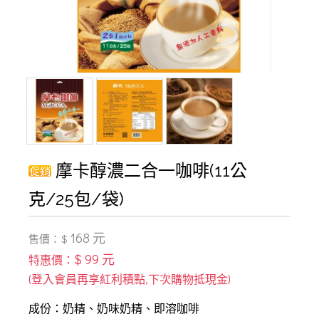
摩卡醇濃二合一咖啡(11公
克/25包/袋)
168 元
售價：$
$ 99 元
特惠價：
成份：奶精、奶味奶精、即溶咖啡