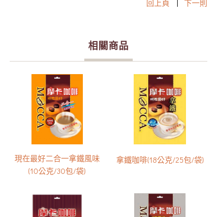
回上頁
|
下一則
相關商品
現在最好二合一拿鐵風味
拿鐵咖啡(18公克/25包/袋)
(10公克/30包/袋)