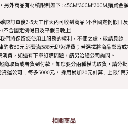
商品有材積限制如下 : 45CM*30CM*30CM,購買金
認訂單後3-5天工作天內可收到商品 (不含國定例假日及
。(不含國定例假日及平假日晚上)
我們將保留您使用此服務的權利，不便之處，敬請見諒
費一律酌收60元,消費滿588元即免運費；若選擇將商品郵
宗消費，如遇有下單訂購問題，請另洽總公司詢問。
超商取貨或者貨到付款，如您要分兩種模式取貨，請分批
運公司 , 每多5000元， 採用累加30元計算 , 上限5萬
相關商品