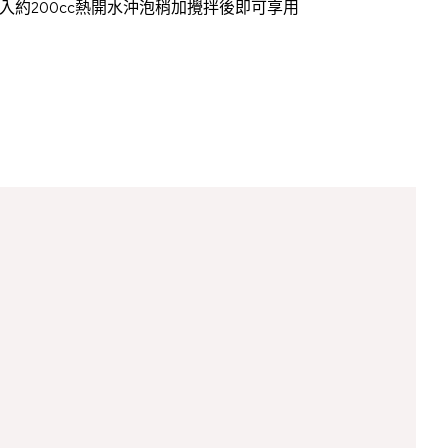
約200cc熱開水沖泡稍加攪拌後即可享用