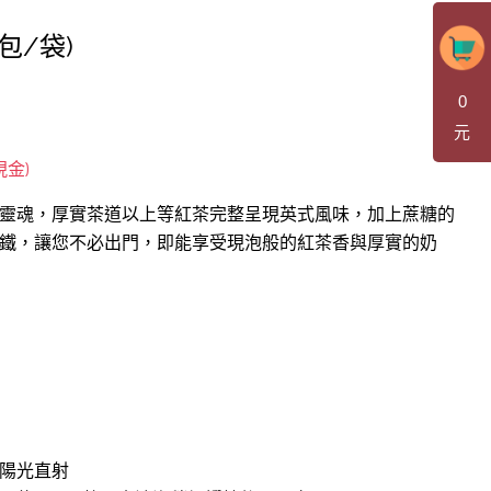
包/袋)
0
元
靈魂，厚實茶道以上等紅茶完整呈現英式風味，加上蔗糖的
鐵，讓您不必出門，即能享受現泡般的紅茶香與厚實的奶
陽光直射