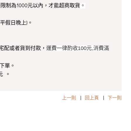
額限制為1000元以內，才能超商取貨
。
平假日晚上)。
！
寄或宅配或者貨到付款，
運費一律酌收100元,消費滿
下單。
元 。
上一則
|
回上頁
|
下一則