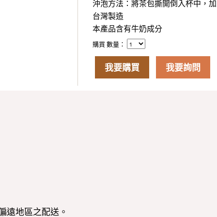
沖泡方法：將茶包撕開倒入杯中，加入
台灣製造
本產品含有牛奶成分
購買 數量：
我要購買
我要詢問
偏遠地區之配送。