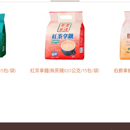
5包/袋)
紅茶拿鐵(無蔗糖)(20公克/15包/袋)
伯爵拿鐵