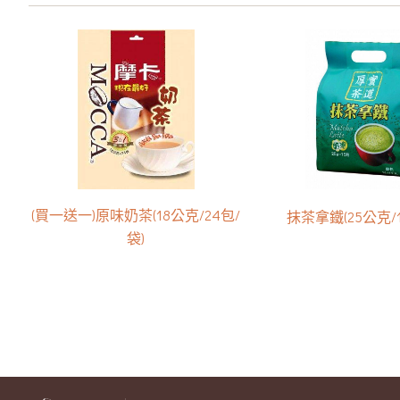
(買一送一)原味奶茶(18公克/24包/
抹茶拿鐵(25公克/1
袋)