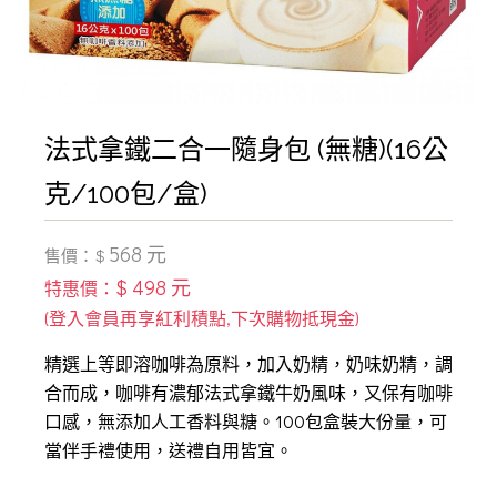
法式拿鐵二合一隨身包 (無糖)(16公
克/100包/盒)
568 元
售價：$
$ 498 元
特惠價：
精選上等即溶咖啡為原料，加入奶精，奶味奶精，調
合而成，咖啡有濃郁法式拿鐵牛奶風味，又保有咖啡
口感，無添加人工香料與糖。100包盒裝大份量，可
當伴手禮使用，送禮自用皆宜。