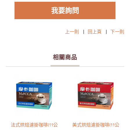
我要詢問
上一則
|
回上頁
|
下一則
相關商品
法式烘焙濾掛咖啡(11公
美式烘焙濾掛咖啡(11公