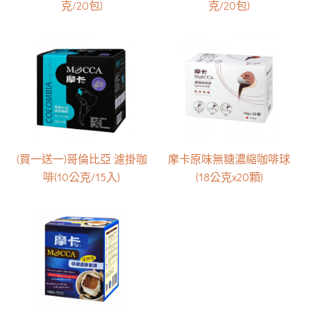
克/20包)
克/20包)
(買一送一)哥倫比亞 濾掛咖
摩卡原味無糖濃縮咖啡球
啡(10公克/15入)
(18公克x20顆)