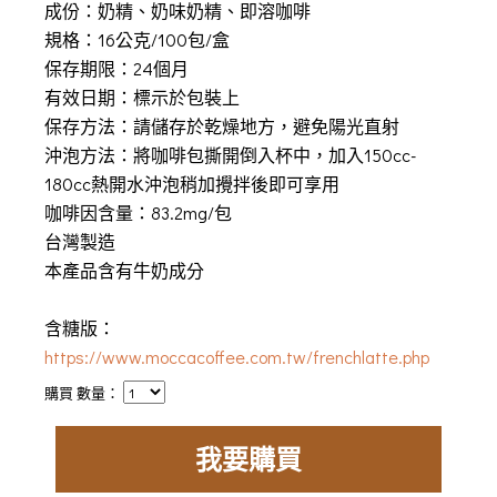
成份：奶精、奶味奶精、即溶咖啡
規格：16公克/100包/盒
保存期限：24個月
有效日期：標示於包裝上
保存方法：請儲存於乾燥地方，避免陽光直射
沖泡方法：將咖啡包撕開倒入杯中，加入150cc-
180cc熱開水沖泡稍加攪拌後即可享用
咖啡因含量：83.2mg/包
台灣製造
本產品含有牛奶成分
含糖版：
https://www.moccacoffee.com.tw/frenchlatte.php
購買 數量：
我要購買