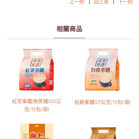
上一則
|
回上頁
|
下一則
相關商品
紅茶拿鐵(無蔗糖)(20公
伯爵拿鐵(25公克/15包/袋)
克/15包/袋)