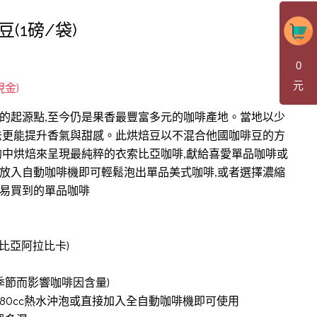
(1磅/袋)
0
元
的起源點,至今仍是果香最豐富多元的咖啡產地。當地以少
法更能提升香氣與甜感。此烘焙豆以不混合他國咖啡豆的方
的中烘焙來呈現最純粹的衣索比亞咖啡,獻給喜愛單品咖啡或
放入自動咖啡機即可輕鬆泡出單品美式咖啡,或者選擇濃縮
易買到的單品咖啡
索比亞阿拉比卡)
季節而影響咖啡因含量)
180cc熱水沖泡或直接加入全自動咖啡機即可使用