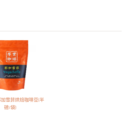
耶加雪菲烘焙咖啡豆(半
磅/袋)