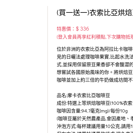
(買一送一)衣索比亞烘焙豆
$ 336
特惠價：
位於非洲的衣索比亞為阿拉比卡咖啡
見的日曬法處理咖啡果實,比起水洗
式,並採用保留原豆果香卻不會酸澀
想嘗試各國原始風味的你。將烘焙豆
咖啡並加上約三倍的牛奶做成坊間不
品名:摩卡衣索比亞咖啡豆
成份:特選上等烘焙咖啡豆(100%衣
咖啡因含量:94.7毫克(mg)/每份10g
(咖啡豆屬於天然農產品,會因產地、
沖泡方式:每杯建議用量10公克,請用