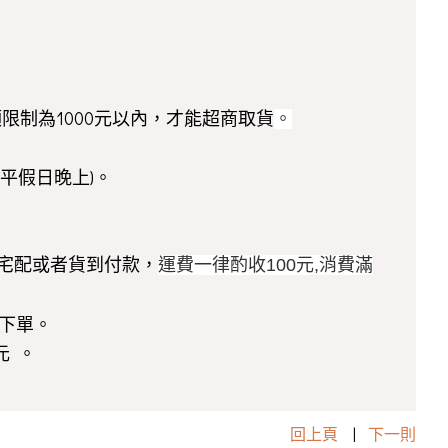
額限制為1000元以內，才能超商取貨
。
平假日晚上)。
！
寄或宅配或者貨到付款，
運費一律酌收100元,消費滿
下單。
元 。
回上頁
|
下一則