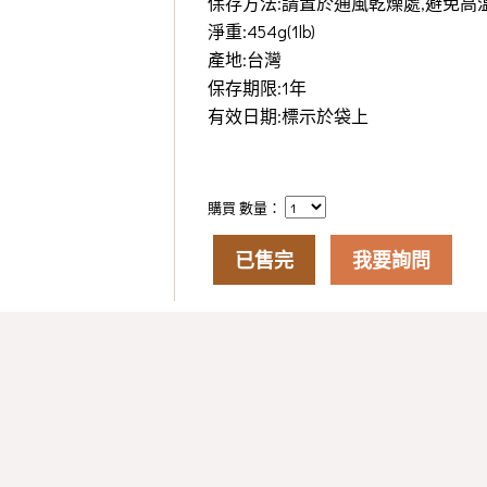
保存方法:請置於通風乾燥處,避免高
淨重:454g(1lb)
產地:台灣
保存期限:1年
有效日期:標示於袋上
購買 數量：
已售完
我要詢問