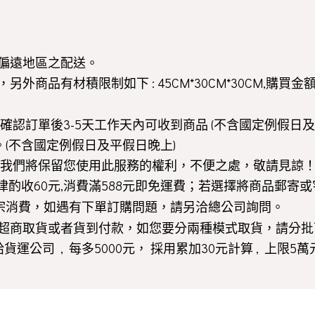
偏遠地區之配送。
商品有材積限制如下 : 45CM*30CM*30CM,購買金
認訂單後3-5天工作天內可收到商品 (不含國定例假日及
。(不含國定例假日及平假日晚上)
我們將保留您使用此服務的權利，不便之處，敬請見諒
費一律酌收60元,消費滿588元即免運費；若選擇將商品郵
宗消費，如遇有下單訂購問題，請另洽總公司詢問。
超商取貨或者貨到付款，如您要分兩種模式取貨，請分批
運公司 , 每多5000元， 採用累加30元計算 , 上限5萬