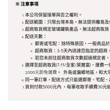
※ 注意事項
本公司保留接單與否之權利。
配送範圍：只限台灣本島。無法提供離島及
超商取貨規定玻璃罐裝產品，無法超商取貨，另外
配送天數：
郵寄或宅配：除特殊原因，一般商品於確
超商取貨：3-5天內送達您指定的超商
若您未前往超商取貨次數超過規定者，
選擇至超商取貨(7-11/全家/萊爾富)，運
。 外島或偏鄉地區，和大
1000元即免運費
同一筆訂單，配送方式只能選郵寄、宅配、
貨到付款5000元內 ，每筆收取手續費30元給貨