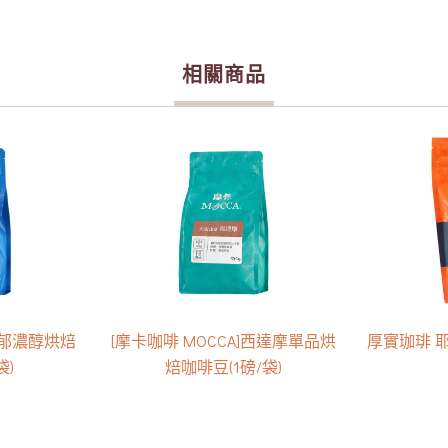
相關商品
]馥郁濃醇烘焙
[摩卡咖啡 MOCCA]西達摩單品烘
厚實珈琲 
袋)
焙咖啡豆(1磅/袋)