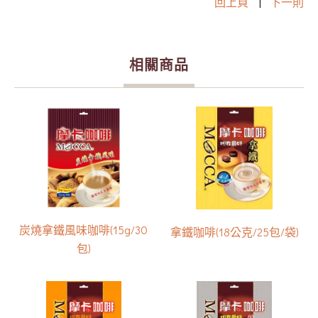
回上頁
|
下一則
相關商品
炭燒拿鐵風味咖啡(15g/30
拿鐵咖啡(18公克/25包/袋)
包)