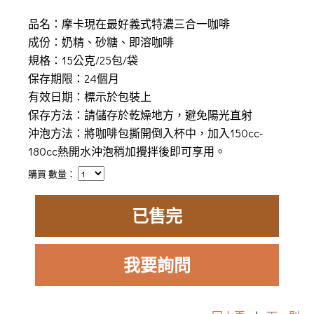
品名：
摩卡現在最好義式特濃三合一咖啡
成份：奶精、砂糖、即溶咖啡
規格：15公克/25包/袋
保存期限：24個月
有效日期：標示於包裝上
保存方法：請儲存於乾燥地方，避免陽光直射
沖泡方法：將咖啡包撕開倒入杯中，加入150cc-
180cc熱開水沖泡稍加攪拌後即可享用。
購買 數量：
已售完
我要詢問