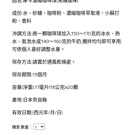
品名:摩卡濃縮咖啡球(焦糖風味)
成份:水、砂糖、咖啡粉、濃縮咖啡萃取液、小蘇打
粉、香料
沖調方法:將一顆咖啡球加入150〜170克的冰水、熱
水、氣泡水或140〜160克的牛奶,攪拌均勻即可享用,
可依個人喜好調整水量。
保存方法:請置於通風乾燥處。
保存期限:15個月
容量(淨重):17毫升(18公克)x20顆
產地:日本奈良縣
有效日期:(西元年/月/日)
購買 數量：