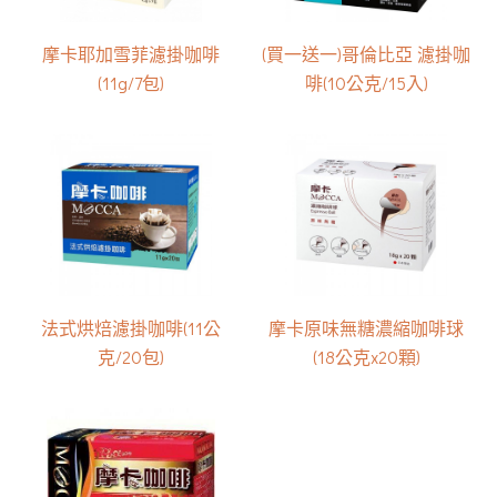
摩卡耶加雪菲濾掛咖啡
(買一送一)哥倫比亞 濾掛咖
(11g/7包)
啡(10公克/15入)
法式烘焙濾掛咖啡(11公
摩卡原味無糖濃縮咖啡球
克/20包)
(18公克x20顆)