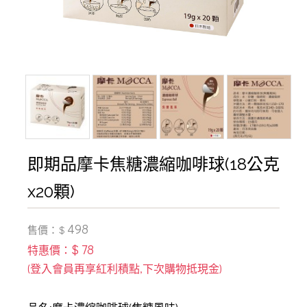
即期品摩卡焦糖濃縮咖啡球(18公克
x20顆)
498
售價：$
$ 78
特惠價：