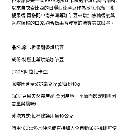
橙果甜香是一款100%阿拉比卡種的中烘焙綜合咖啡,
以來自衣索比亞的日曬西達摩豆作為基底,保留了柑
橘果香,再搭配中南美洲等咖啡豆來增加焦糖香氣與
香甜順暢的口感,適合做果香豐富的清爽美式咖啡。
品名:摩卡橙果甜香烘焙豆
成份:特選上等烘焙咖啡豆
(100%阿拉比卡豆)
咖啡因含量:87.7毫克(mg)/每份10g
(咖啡豆屬天然農產品,會因產地、季節而影響咖啡因
含量與風味)
沖泡方式:每杯建議用量10公克,
請用180cc熱水沖泡或直接加入全自動咖啡機即可使