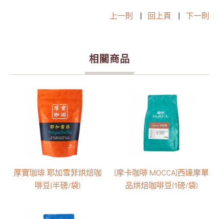
上一則
|
回上頁
|
下一則
相關商品
厚實珈琲 耶加雪菲烘焙咖
[摩卡咖啡 MOCCA]西達摩單
啡豆(半磅/袋)
品烘焙咖啡豆(1磅/袋)