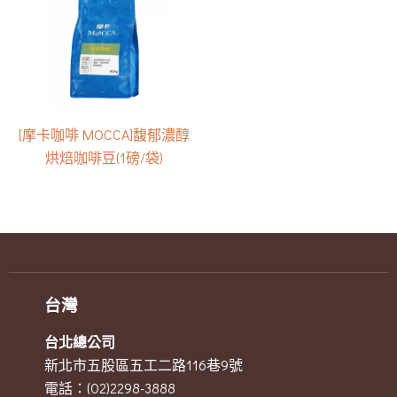
[摩卡咖啡 MOCCA]馥郁濃醇
烘焙咖啡豆(1磅/袋)
台灣
台北總公司
新北市五股區五工二路116巷9號
電話：(02)2298-3888