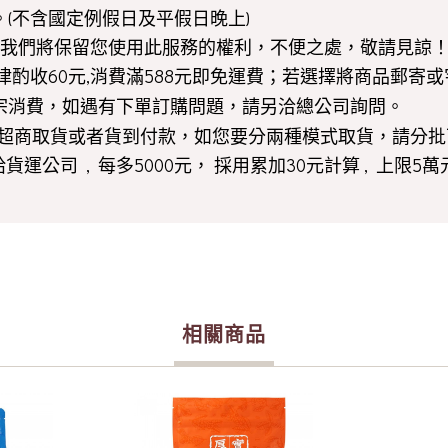
。(不含國定例假日及平假日晚上)
我們將保留您使用此服務的權利，不便之處，敬請見諒
費一律酌收60元,消費滿588元即免運費；若選擇將商品郵
宗消費，如遇有下單訂購問題，請另洽總公司詢問。
超商取貨或者貨到付款，如您要分兩種模式取貨，請分批
運公司 , 每多5000元， 採用累加30元計算 , 上限5萬
相關商品