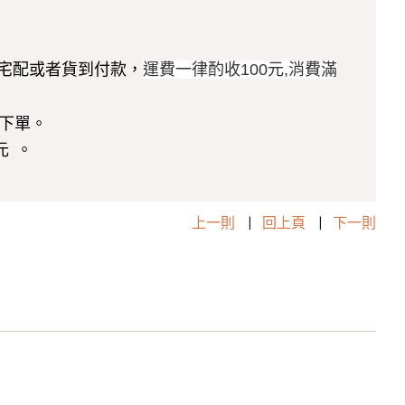
！
寄或宅配或者貨到付款，
運費一律酌收100元,消費滿
下單。
元 。
上一則
|
回上頁
|
下一則