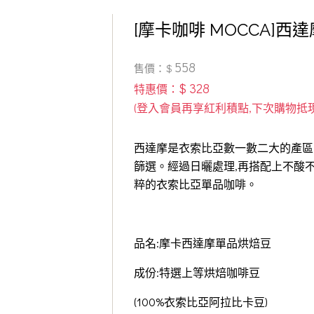
[摩卡咖啡 MOCCA]西
558
售價：$
$ 328
特惠價：
西達摩是衣索比亞數一數二大的產區
篩選。經過日曬處理,再搭配上不酸
粹的衣索比亞單品咖啡。
品名:摩卡西達摩單品烘焙豆
成份:特選上等烘焙咖啡豆
(100%衣索比亞阿拉比卡豆)