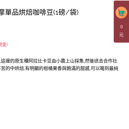
達摩單品烘焙咖啡豆(1磅/袋)
0
元
,這邊的原生種阿拉比卡豆由小農上山採集,然後送去合作社
不苦的中烘焙,有明顯的柑橘果香與飽滿的甜感,可以喝到最純