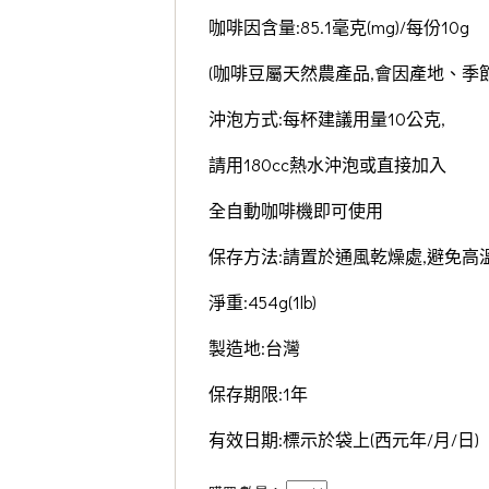
咖啡因含量:85.1毫克(mg)/每份10g
(咖啡豆屬天然農產品,會因產地、季
沖泡方式:每杯建議用量10公克,
請用180cc熱水沖泡或直接加入
全自動咖啡機即可使用
保存方法:請置於通風乾燥處,避免高
淨重:454g(1lb)
製造地:台灣
保存期限:1年
有效日期:標示於袋上(西元年/月/日)