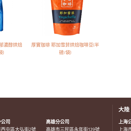
]馥郁濃醇烘焙
厚實珈琲 耶加雪菲烘焙咖啡豆(半
袋)
磅/袋)
大陸
分公司
高雄分公司
上海
市西屯區大弘街2號
高雄市三民區永年街139號
上海市