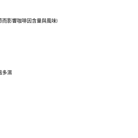
節而影響咖啡因含量與風味)
溫多濕