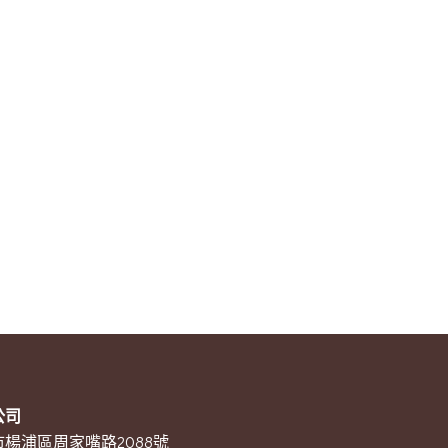
公司
楊浦區周家嘴路2088號