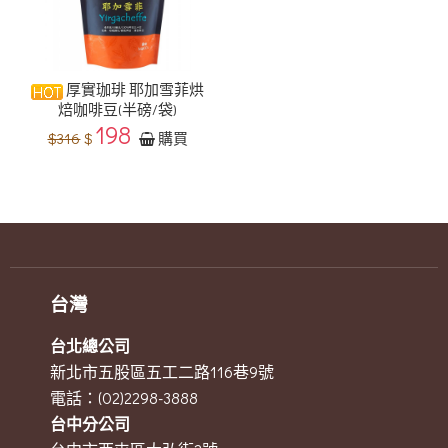
厚實珈琲 耶加雪菲烘
焙咖啡豆(半磅/袋)
198
$316
$
購買
台灣
台北總公司
新北市五股區五工二路116巷9號
電話：(02)2298-3888
台中分公司